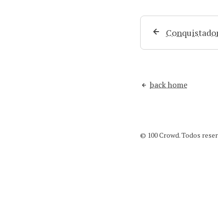
Conquistador
back home
© 100 Crowd. Todos reserv