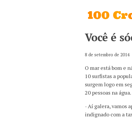
100 C
Você é só
8 de setembro de 2014
O mar está bom e nã
10 surfistas a popu
surgem logo em seg
20 pessoas na água.
- Aí galera, vamos a
indignado com a tax