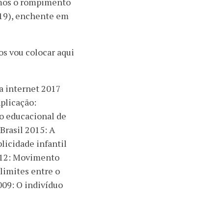
emos o rompimento
019), enchente em
os vou colocar aqui
a internet 2017
plicação:
o educacional de
Brasil 2015: A
licidade infantil
2012: Movimento
 limites entre o
009: O indivíduo