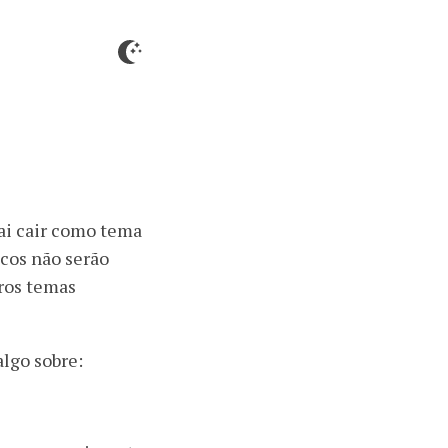
vai cair como tema
icos não serão
tros temas
algo sobre: