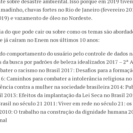
te sobre desastre ambiental. Isso porque em 2019 tiv
madinho, chuvas fortes no Rio de Janeiro (fevereiro 2
019) e vazamento de óleo no Nordeste.
ia do que pode cair ou sobre como os temas são abordad
ue já caíram no Enem nos últimos 10 anos:
do comportamento do usuário pelo controle de dados n
da busca por padrões de beleza idealizados 2017 – 2ª A
ater o racismo no Brasil 2017: Desafios para a formaçã
16: Caminhos para combater a intolerância religiosa no 
lência contra a mulher na sociedade brasileira 2014: Pub
l 2013: Efeitos da implantação da Lei Seca no Brasil 
Brasil no século 21 2011: Viver em rede no século 21: os
 2010: O trabalho na construção da dignidade humana 2
nal