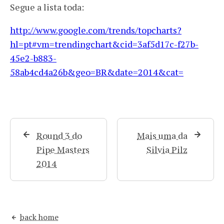
Segue a lista toda:
http://www.google.com/trends/topcharts?
hl=pt#vm=trendingchart&cid=3af5d17c-f27b-
45e2-b883-
58ab4cd4a26b&geo=BR&date=2014&cat=
Round 3 do
Mais uma da
Pipe Masters
Silvia Pilz
2014
back home