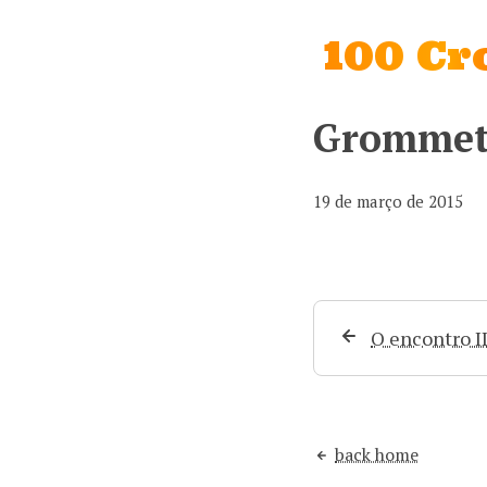
100 C
Gromme
19 de março de 2015
O encontro I
back home