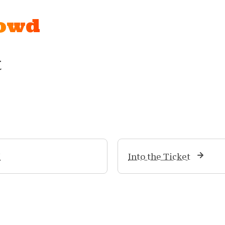
rowd
t
I
Into the Ticket