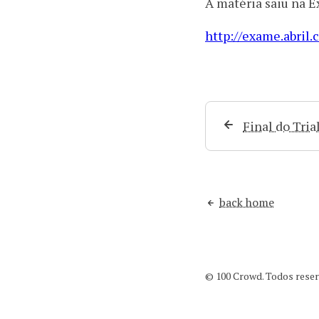
A matéria saiu na 
http://exame.abril
Final do Tria
back home
© 100 Crowd. Todos reserv