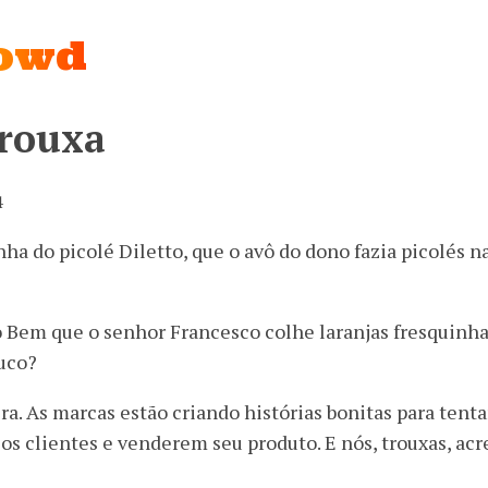
rowd
rouxa
4
ha do picolé Diletto, que o avô do dono fazia picolés na
o Bem que o senhor Francesco colhe laranjas fresquinha
suco?
ira. As marcas estão criando histórias bonitas para tent
r os clientes e venderem seu produto. E nós, trouxas, ac